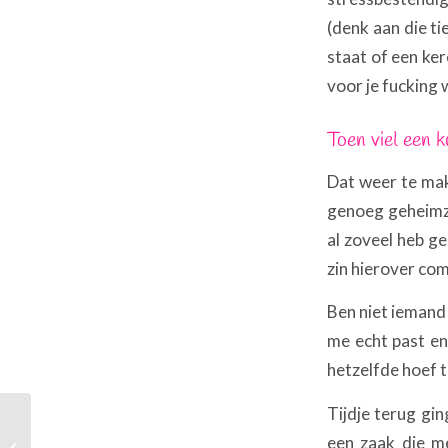
(denk aan die ti
staat of een ker
voor je fucking 
Toen viel een k
Dat weer te mak
genoeg geheimzi
al zoveel heb ge
zin hierover co
Ben niet iemand 
me echt past en 
hetzelfde hoef t
Tijdje terug gin
een zaak die me
She’s like the wind