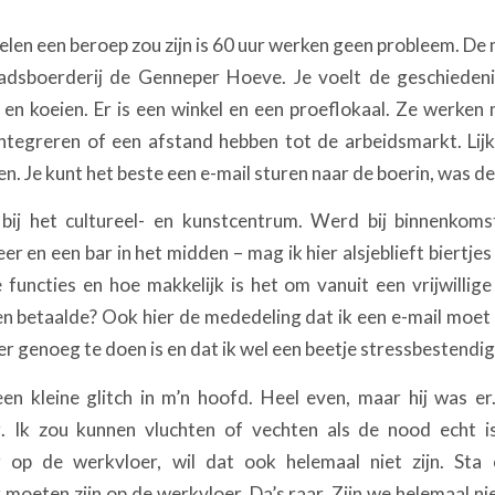
elen een beroep zou zijn is 60 uur werken geen probleem. De
adsboerderij de Genneper Hoeve. Je voelt de geschiedeni
en koeien. Er is een winkel en een proeflokaal. Ze werken m
ntegreren of een afstand hebben tot de arbeidsmarkt. Li
en. Je kunt het beste een e-mail sturen naar de boerin, was de
bij het cultureel- en kunstcentrum. Werd bij binnenkoms
eer en een bar in het midden – mag ik hier alsjeblieft biertjes
 functies en hoe makkelijk is het om vanuit een vrijwillige
n betaalde? Ook hier de mededeling dat ik een e-mail moet 
er genoeg te doen is en dat ik wel een beetje stressbestendig
en kleine glitch in m’n hoofd. Heel even, maar hij was 
g. Ik zou kunnen vluchten of vechten als de nood echt i
 op de werkvloer, wil dat ook helemaal niet zijn. Sta e
 moeten zijn op de werkvloer. Da’s raar. Zijn we helemaal n