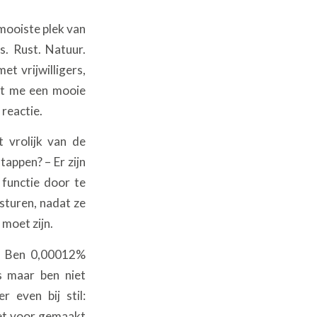
 mooiste plek van
s. Rust. Natuur.
et vrijwilligers,
jkt me een mooie
 reactie.
t vrolijk van de
 tappen? – Er zijn
 functie door te
sturen, nadat ze
 moet zijn.
er. Ben 0,00012%
s maar ben niet
r even bij stil:
iet voor gemaakt