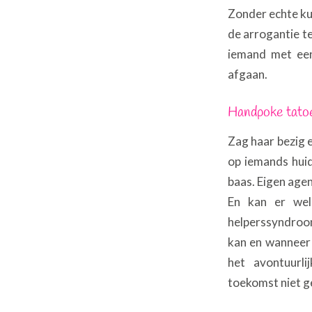
Zonder echte kun
de arrogantie te 
iemand met een
afgaan.
Handpoke tato
Zag haar bezig e
op iemands huid. 
baas. Eigen agen
En kan er wel
helperssyndroom.
kan en wanneer 
het avontuurli
toekomst niet g