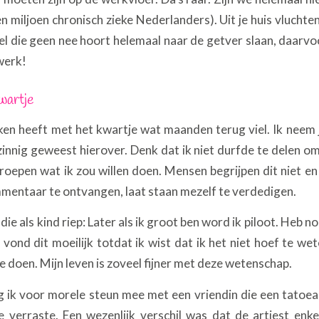
en miljoen chronisch zieke Nederlanders
). Uit je huis vluchte
el die geen nee hoort helemaal naar de getver slaan, daarvoo
werk!
wartje
en heeft met het kwartje wat maanden terug viel. Ik neem 
nnig geweest hierover. Denk dat ik niet durfde te delen om
roepen wat ik zou willen doen. Mensen begrijpen dit niet en i
mmentaar te ontvangen, laat staan mezelf te verdedigen.
die als kind riep: Later als ik groot ben word ik piloot. Heb 
vond dit moeilijk totdat ik wist dat ik het niet hoef te wete
e doen. Mijn leven is zoveel fijner met deze wetenschap.
g ik voor morele steun mee met een vriendin die een tatoeag
 verraste. Een wezenlijk verschil was dat de artiest enk