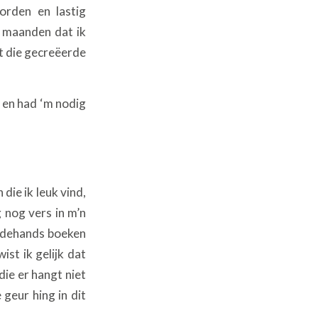
orden en lastig
l maanden dat ik
et die gecreëerde
 en had ‘m nodig
die ik leuk vind,
 nog vers in m’n
eedehands boeken
ist ik gelijk dat
die er hangt niet
 geur hing in dit