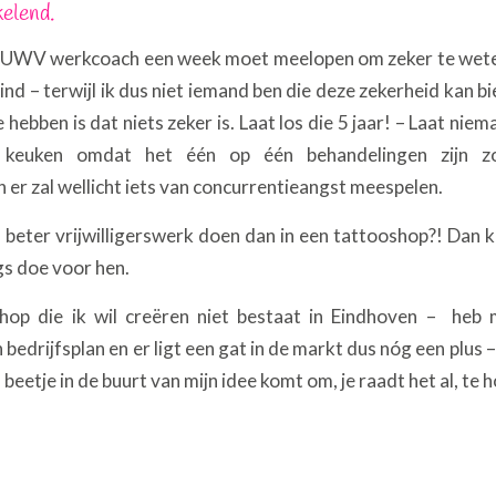
kelend.
 UWV werkcoach een week moet meelopen om zeker te weten
vind – terwijl ik dus niet iemand ben die deze zekerheid kan b
hebben is dat niets zeker is. Laat los die 5 jaar! – Laat niem
keuken omdat het één op één behandelingen zijn z
 er zal wellicht iets van concurrentieangst meespelen.
beter vrijwilligerswerk doen dan in een tattooshop?! Dan ki
igs doe voor hen.
hop die ik wil creëren niet bestaat in Eindhoven – heb
edrijfsplan en er ligt een gat in de markt dus nóg een plus – 
 beetje in de buurt van mijn idee komt om, je raadt het al, te 