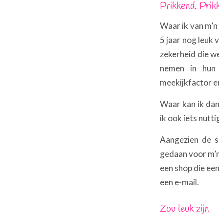
Prikkend. Prik
Waar ik van m’n
5 jaar nog leuk 
zekerheid die we 
nemen in hun 
meekijkfactor en
Waar kan ik dan 
ik ook iets nutt
Aangezien de s
gedaan voor m’n b
een shop die een
een e-mail.
Zou leuk zijn