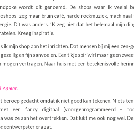
ndpoke wordt dit genoemd. De shops waar ik veelal b
oshops, zeg maar bruin café, harde rockmuziek, machinaal
nergie. Dit was anders. ‘K zeg niet dat het helemaal mijn di
atelen. Kreeg inspiratie.
 ik mijn shop aan het inrichten. Dat mensen bij mij een zen
 gezellig en fijn aanvoelen. Een tikje spiriwiri maar geen zwe
en mogen vertragen. Naar huis met een betekenisvolle herinne
l samen
it beroep gedacht omdat ik niet goed kan tekenen. Niets ten
 met een fancy digitaal (voorgeprogrammeerd – to
was ze aan het overtrekken. Dat lukt me ook nog wel. Deed
modeontwerpster era zat.