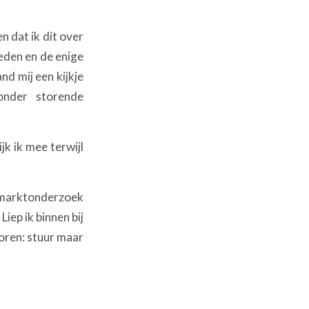
 dat ik dit over
ieden en de enige
and mij een kijkje
onder storende
jk ik mee terwijl
 marktonderzoek
Liep ik binnen bij
horen: stuur maar