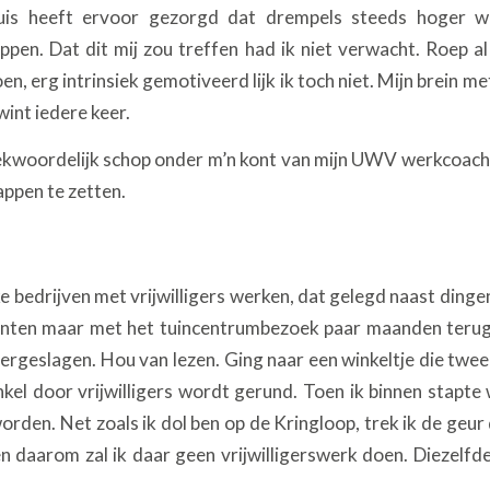
huis heeft ervoor gezorgd dat drempels steeds hoger w
ppen. Dat dit mij zou treffen had ik niet verwacht. Roep a
oen, erg intrinsiek gemotiveerd lijk ik toch niet. Mijn brein m
 wint iedere keer.
kwoordelijk schop onder m’n kont van mijn UWV werkcoach
appen te zetten.
 bedrijven met vrijwilligers werken, dat gelegd naast dingen 
anten maar met het tuincentrumbezoek paar maanden terug
ergeslagen. Hou van lezen. Ging naar een winkeltje die tw
el door vrijwilligers wordt gerund. Toen ik binnen stapte w
worden. Net zoals ik dol ben op de Kringloop, trek ik de geur 
n daarom zal ik daar geen vrijwilligerswerk doen. Diezelfde