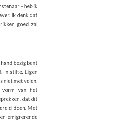
nstenaar – heb ik
iever. Ik denk dat
rikken goed zal
e hand bezig bent
. In stilte. Eigen
s niet met velen.
e vorm van het
sprekken, dat dit
wereld doen. Met
ien-emigrerende