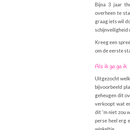
Bijna 3 jaar t
overheen te sta
graag iets wil d
schijnveiligheid
Kreeg een spree
om de eerste st
Als ik ga ga ik
Uitgezocht welke
bijvoorbeeld pl
geheugen dit ov
verkoopt wat enk
dit ‘m niet zou 
perse heel erg e
winkeltje.