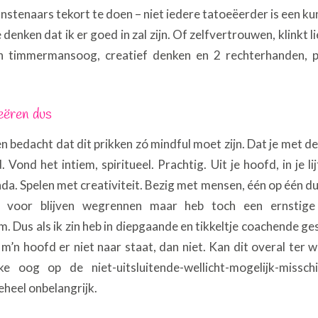
stenaars tekort te doen – niet iedere tatoeëerder is een ku
denken dat ik er goed in zal zijn. Of zelfvertrouwen, klinkt l
 timmermansoog, creatief denken en 2 rechterhanden, p
eëren dus
n bedacht dat dit prikken zó mindful moet zijn. Dat je met d
Vond het intiem, spiritueel. Prachtig. Uit je hoofd, in je lijf
da. Spelen met creativiteit. Bezig met mensen, één op één du
 voor blijven wegrennen maar heb toch een ernstig
 Dus als ik zin heb in diepgaande en tikkeltje coachende ge
m’n hoofd er niet naar staat, dan niet.
Kan dit overal ter 
jke oog op de niet-uitsluitende-wellicht-mogelijk-missch
eheel onbelangrijk.