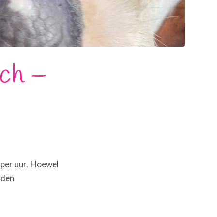
och –
 per uur. Hoewel
rden.