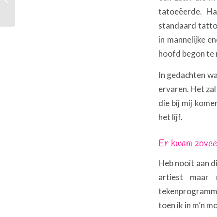
tatoeëerde. Ha
standaard tatto
in mannelijke e
hoofd begon te r
In gedachten was
ervaren. Het zal
die bij mij kom
het lijf.
Er kwam zovee
Heb nooit aan d
artiest maar
tekenprogramma 
toen ik in m’n 